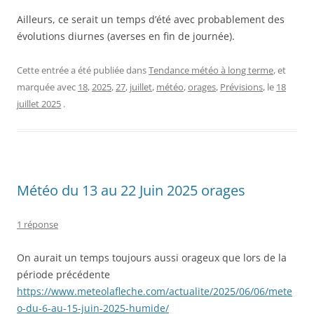
Ailleurs, ce serait un temps d’été avec probablement des
évolutions diurnes (averses en fin de journée).
Cette entrée a été publiée dans
Tendance météo à long terme
, et
marquée avec
18
,
2025
,
27
,
juillet
,
météo
,
orages
,
Prévisions
, le
18
juillet 2025
.
Météo du 13 au 22 Juin 2025 orages
1 réponse
On aurait un temps toujours aussi orageux que lors de la
période précédente
https://www.meteolafleche.com/actualite/2025/06/06/mete
o-du-6-au-15-juin-2025-humide/