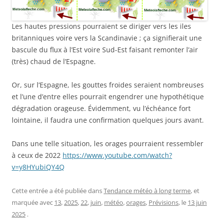
Les hautes pressions pourraient se diriger vers les iles
britanniques voire vers la Scandinavie ; ça signifierait une
bascule du flux à l’Est voire Sud-Est faisant remonter l’air
(très) chaud de l’Espagne.
Or, sur l’Espagne, les gouttes froides seraient nombreuses
et l’une d’entre elles pourrait engendrer une hypothétique
dégradation orageuse. Évidemment, vu l’échéance fort
lointaine, il faudra une confirmation quelques jours avant.
Dans une telle situation, les orages pourraient ressembler
à ceux de 2022
https://www.youtube.com/watch?
v=y8HYubiQY4Q
Cette entrée a été publiée dans
Tendance météo à long terme
, et
marquée avec
13
,
2025
,
22
,
juin
,
météo
,
orages
,
Prévisions
, le
13 juin
2025
.