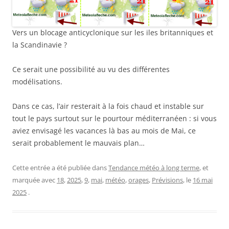
Vers un blocage anticyclonique sur les iles britanniques et
la Scandinavie ?
Ce serait une possibilité au vu des différentes
modélisations.
Dans ce cas, l’air resterait à la fois chaud et instable sur
tout le pays surtout sur le pourtour méditerranéen : si vous
aviez envisagé les vacances là bas au mois de Mai, ce
serait probablement le mauvais plan…
Cette entrée a été publiée dans
Tendance météo à long terme
, et
marquée avec
18
,
2025
,
9
,
mai
,
météo
,
orages
,
Prévisions
, le
16 mai
2025
.