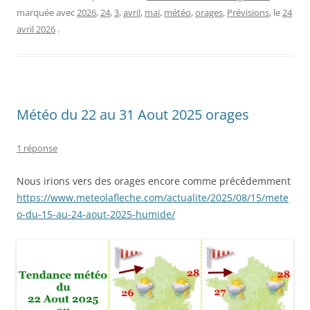
marquée avec
2026
,
24
,
3
,
avril
,
mai
,
météo
,
orages
,
Prévisions
, le
24
avril 2026
.
Météo du 22 au 31 Aout 2025 orages
1 réponse
Nous irions vers des orages encore comme précédemment
https://www.meteolafleche.com/actualite/2025/08/15/mete
o-du-15-au-24-aout-2025-humide/