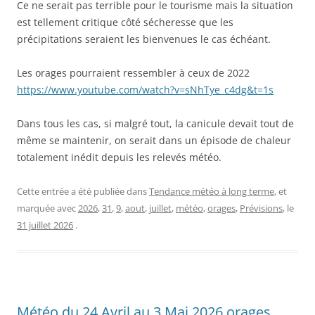
Ce ne serait pas terrible pour le tourisme mais la situation
est tellement critique côté sécheresse que les
précipitations seraient les bienvenues le cas échéant.
Les orages pourraient ressembler à ceux de 2022
https://www.youtube.com/watch?v=sNhTye_c4dg&t=1s
Dans tous les cas, si malgré tout, la canicule devait tout de
même se maintenir, on serait dans un épisode de chaleur
totalement inédit depuis les relevés météo.
Cette entrée a été publiée dans
Tendance météo à long terme
, et
marquée avec
2026
,
31
,
9
,
aout
,
juillet
,
météo
,
orages
,
Prévisions
, le
31 juillet 2026
.
Météo du 24 Avril au 3 Mai 2026 orages