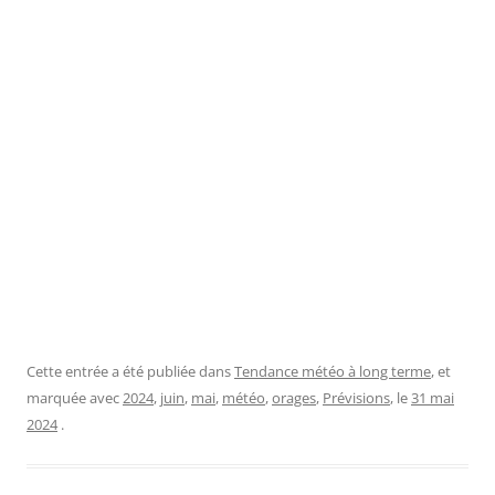
Cette entrée a été publiée dans
Tendance météo à long terme
, et
marquée avec
2024
,
juin
,
mai
,
météo
,
orages
,
Prévisions
, le
31 mai
2024
.