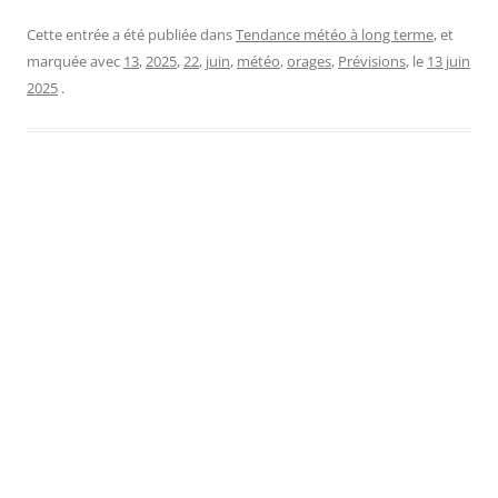
Cette entrée a été publiée dans
Tendance météo à long terme
, et
marquée avec
13
,
2025
,
22
,
juin
,
météo
,
orages
,
Prévisions
, le
13 juin
2025
.