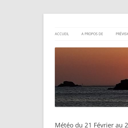
Aller
au
contenu
Actualités météo
Météolafleche
ACCUEIL
A PROPOS DE
PRÉVIS
Météo du 21 Février au 