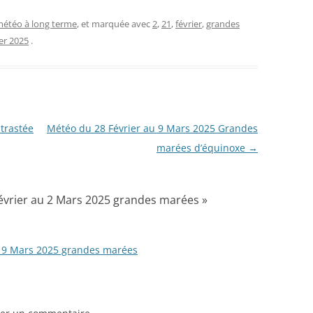
étéo à long terme
, et marquée avec
2
,
21
,
février
,
grandes
ier 2025
.
trastée
Météo du 28 Février au 9 Mars 2025 Grandes
marées d’équinoxe
→
évrier au 2 Mars 2025 grandes marées
»
u 9 Mars 2025 grandes marées