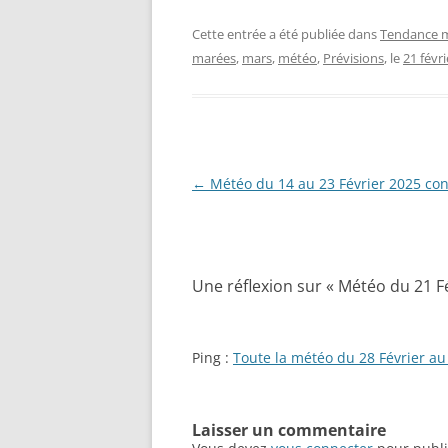
Cette entrée a été publiée dans
Tendance m
marées
,
mars
,
météo
,
Prévisions
, le
21 févr
Navigation
←
Météo du 14 au 23 Février 2025 con
des
articles
Une réflexion sur «
Météo du 21 F
Ping :
Toute la météo du 28 Février a
Laisser un commentaire