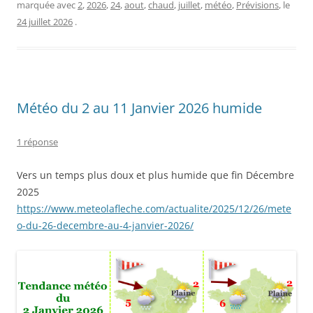
marquée avec
2
,
2026
,
24
,
aout
,
chaud
,
juillet
,
météo
,
Prévisions
, le
24 juillet 2026
.
Météo du 2 au 11 Janvier 2026 humide
1 réponse
Vers un temps plus doux et plus humide que fin Décembre
2025
https://www.meteolafleche.com/actualite/2025/12/26/mete
o-du-26-decembre-au-4-janvier-2026/