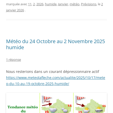
marquée avec
11
,
2
,
2026
,
humide
,
Janvier
,
météo
,
Prévisions
, le
2
janvier 2026
.
Météo du 24 Octobre au 2 Novembre 2025
humide
1 réponse
Nous resterions dans un courant dépressionnaire actif
https://www.meteolafleche.com/actualite/2025/10/17/mete
o-du-10-au-19-octobre-2025-humide/