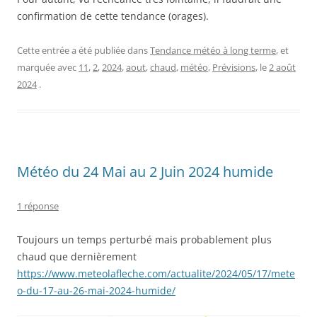
confirmation de cette tendance (orages).
Cette entrée a été publiée dans
Tendance météo à long terme
, et
marquée avec
11
,
2
,
2024
,
aout
,
chaud
,
météo
,
Prévisions
, le
2 août
2024
.
Météo du 24 Mai au 2 Juin 2024 humide
1 réponse
Toujours un temps perturbé mais probablement plus
chaud que dernièrement
https://www.meteolafleche.com/actualite/2024/05/17/mete
o-du-17-au-26-mai-2024-humide/