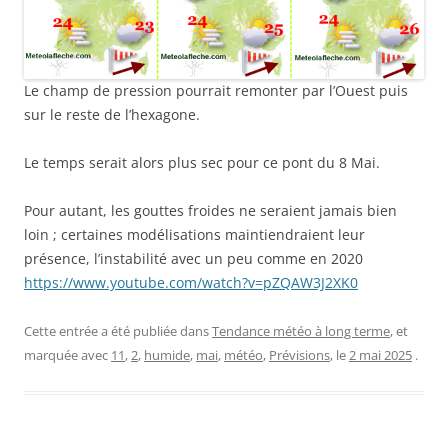
Le champ de pression pourrait remonter par l’Ouest puis
sur le reste de l’hexagone.
Le temps serait alors plus sec pour ce pont du 8 Mai.
Pour autant, les gouttes froides ne seraient jamais bien
loin ; certaines modélisations maintiendraient leur
présence, l’instabilité avec un peu comme en 2020
https://www.youtube.com/watch?v=pZQAW3J2XK0
Cette entrée a été publiée dans
Tendance météo à long terme
, et
marquée avec
11
,
2
,
humide
,
mai
,
météo
,
Prévisions
, le
2 mai 2025
.