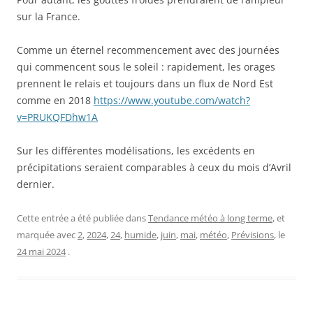
sur la France.
Comme un éternel recommencement avec des journées
qui commencent sous le soleil : rapidement, les orages
prennent le relais et toujours dans un flux de Nord Est
comme en 2018
https://www.youtube.com/watch?
v=PRUKQFDhw1A
Sur les différentes modélisations, les excédents en
précipitations seraient comparables à ceux du mois d’Avril
dernier.
Cette entrée a été publiée dans
Tendance météo à long terme
, et
marquée avec
2
,
2024
,
24
,
humide
,
juin
,
mai
,
météo
,
Prévisions
, le
24 mai 2024
.