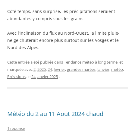
Côté temps, sans surprise, les précipitations seraient
abondantes y compris sous les grains.
Avec l’inclinaison du flux au Nord-Ouest, la limite pluie-
neige chuterait encore plus surtout sur les Vosges et le
Nord des Alpes.
Cette entrée a été publiée dans
Tendance météo à long terme
, et
marquée avec
2
,
2025
,
24
,
février
,
grandes marées
,
Janvier
,
météo
,
Prévisions
, le
24 janvier 2025
.
Météo du 2 au 11 Aout 2024 chaud
1 réponse