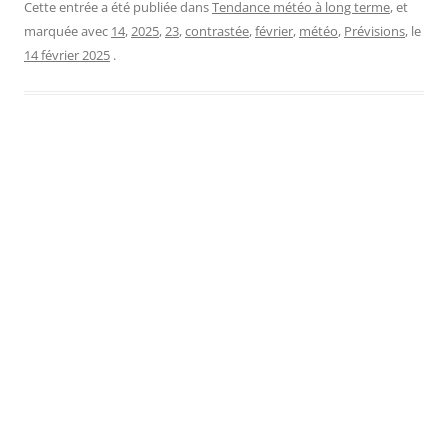
Cette entrée a été publiée dans
Tendance météo à long terme
, et
marquée avec
14
,
2025
,
23
,
contrastée
,
février
,
météo
,
Prévisions
, le
14 février 2025
.