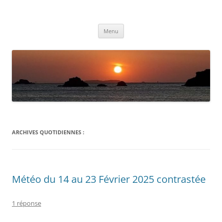
Aller
au
Météolafleche
contenu
Actualités météo
Menu
ARCHIVES QUOTIDIENNES :
Météo du 14 au 23 Février 2025 contrastée
1 réponse