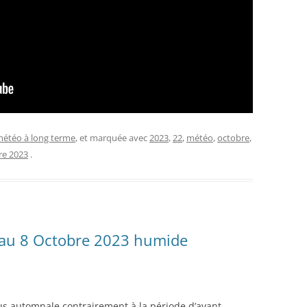
étéo à long terme
, et marquée avec
2023
,
22
,
météo
,
octobre
,
re 2023
.
au 8 Octobre 2023 humide
us automnale contrairement à la période d’avant