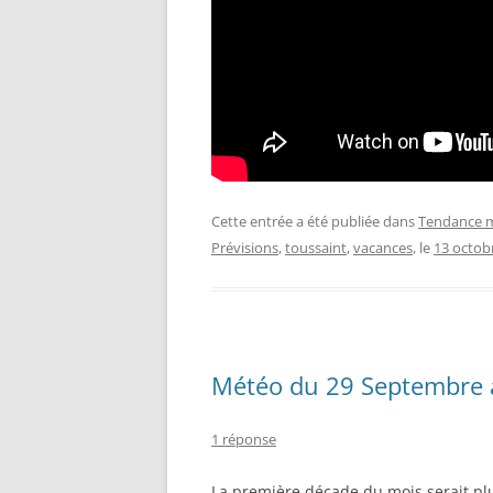
Cette entrée a été publiée dans
Tendance m
Prévisions
,
toussaint
,
vacances
, le
13 octob
Météo du 29 Septembre 
1 réponse
La première décade du mois serait pl