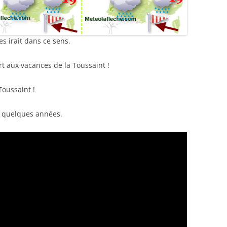
s irait dans ce sens.
rt aux vacances de la Toussaint !
Toussaint !
 a quelques années.