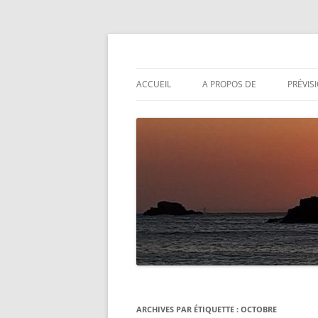
Aller
au
contenu
Actualités météo
Météolafleche
ACCUEIL
A PROPOS DE
PRÉVIS
ARCHIVES PAR ÉTIQUETTE :
OCTOBRE