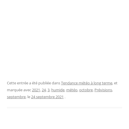
Cette entrée a été publiée dans
Tendance météo à long terme
, et
marquée avec
2021
,
24
,
3
,
humide
,
météo
,
octobre
,
Prévisions
,
septembre
, le
24 septembre 2021
.