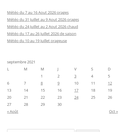
Météo du 7 au 16 Aout 2026 orages
Météo du 31 Juillet au 9 Aout 2026 orages
Météo du 24 Juillet au 2 Aout 2026 chaud
Météo du 17 au 26 Juillet 2026 de saison
Météo du 10 au 19 Juillet orageuse
septembre 2021
L
M
M
J
V
S
D
1
2
3
4
5
6
7
8
9
10
11
12
13
14
15
16
17
18
19
20
21
22
23
24
25
26
27
28
29
30
« Août
Oct »