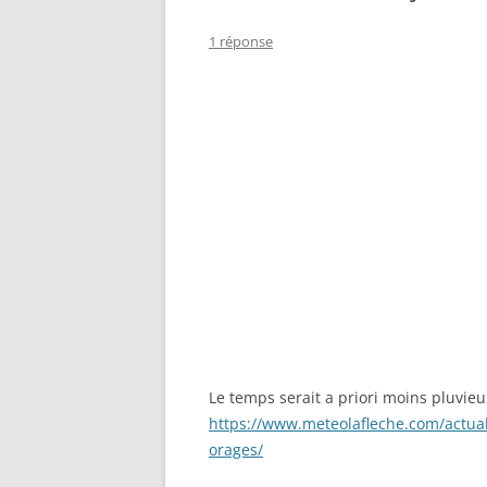
1 réponse
Le temps serait a priori moins pluvie
https://www.meteolafleche.com/actual
orages/