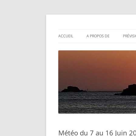
Aller
au
contenu
Actualités météo
Météolafleche
ACCUEIL
A PROPOS DE
PRÉVIS
Météo du 7 au 16 Juin 