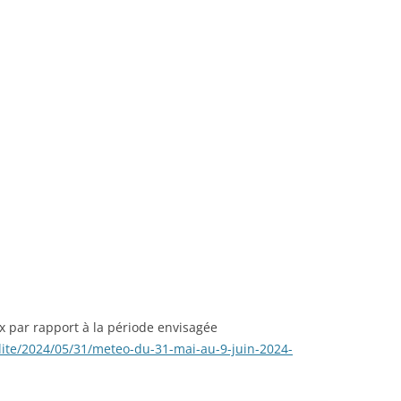
ux par rapport à la période envisagée
ite/2024/05/31/meteo-du-31-mai-au-9-juin-2024-