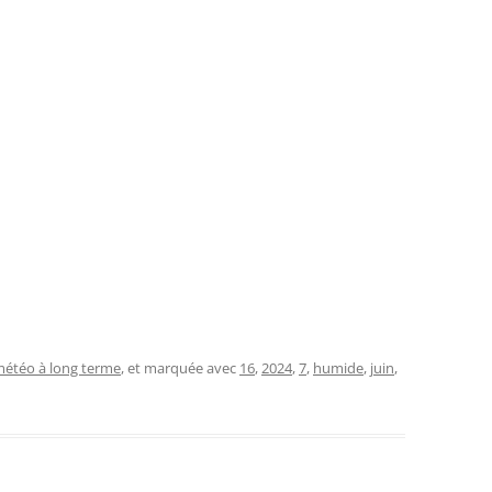
étéo à long terme
, et marquée avec
16
,
2024
,
7
,
humide
,
juin
,