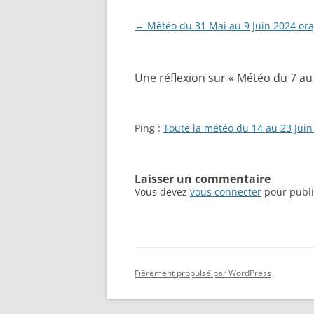
Navigation
←
Météo du 31 Mai au 9 Juin 2024 or
des
articles
Une réflexion sur «
Météo du 7 au
Ping :
Toute la météo du 14 au 23 Jui
Laisser un commentaire
Vous devez
vous connecter
pour publi
Fièrement propulsé par WordPress