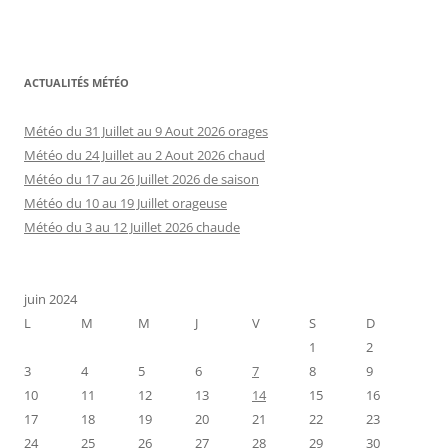
ACTUALITÉS MÉTÉO
Météo du 31 Juillet au 9 Aout 2026 orages
Météo du 24 Juillet au 2 Aout 2026 chaud
Météo du 17 au 26 Juillet 2026 de saison
Météo du 10 au 19 Juillet orageuse
Météo du 3 au 12 Juillet 2026 chaude
juin 2024
L
M
M
J
V
S
D
1
2
3
4
5
6
7
8
9
10
11
12
13
14
15
16
17
18
19
20
21
22
23
24
25
26
27
28
29
30