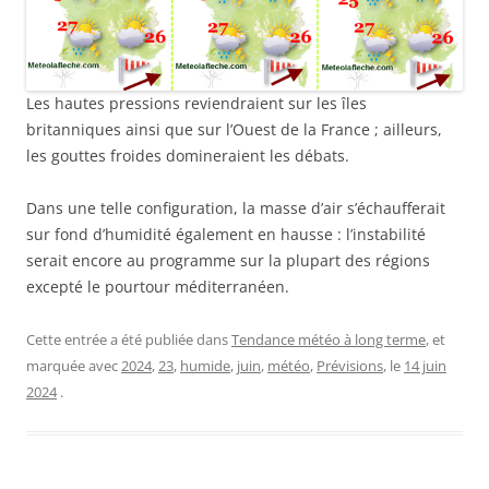
Les hautes pressions reviendraient sur les îles
britanniques ainsi que sur l’Ouest de la France ; ailleurs,
les gouttes froides domineraient les débats.
Dans une telle configuration, la masse d’air s’échaufferait
sur fond d’humidité également en hausse : l’instabilité
serait encore au programme sur la plupart des régions
excepté le pourtour méditerranéen.
Cette entrée a été publiée dans
Tendance météo à long terme
, et
marquée avec
2024
,
23
,
humide
,
juin
,
météo
,
Prévisions
, le
14 juin
2024
.