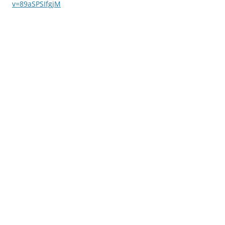
v=89aSPSIfgjM