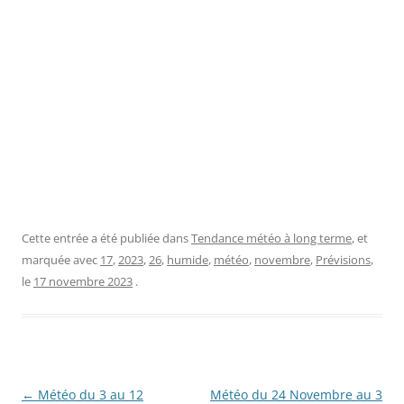
Cette entrée a été publiée dans
Tendance météo à long terme
, et
marquée avec
17
,
2023
,
26
,
humide
,
météo
,
novembre
,
Prévisions
,
le
17 novembre 2023
.
Navigation
←
Météo du 3 au 12
Météo du 24 Novembre au 3