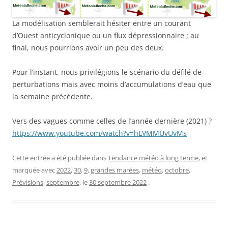
La modélisation semblerait hésiter entre un courant
d’Ouest anticyclonique ou un flux dépressionnaire ; au
final, nous pourrions avoir un peu des deux.
Pour l’instant, nous privilégions le scénario du défilé de
perturbations mais avec moins d’accumulations d’eau que
la semaine précédente.
Vers des vagues comme celles de l’année dernière (2021) ?
https://www.youtube.com/watch?v=hLVMMUvUvMs
Cette entrée a été publiée dans
Tendance météo à long terme
, et
marquée avec
2022
,
30
,
9
,
grandes marées
,
météo
,
octobre
,
Prévisions
,
septembre
, le
30 septembre 2022
.