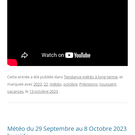
Cette entrée a été publiée dans
Tendance météo à long terme
, et
marquée avec
2023
,
22
,
météo
,
octobre
,
Prévisions
,
toussaint
,
vacances
, le
13 octobre 2023
.
Météo du 29 Septembre au 8 Octobre 2023