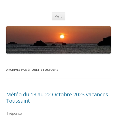
Aller
au
Météolafleche
contenu
Actualités météo
Menu
ARCHIVES PAR ÉTIQUETTE :
OCTOBRE
Météo du 13 au 22 Octobre 2023 vacances
Toussaint
1 réponse