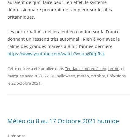
auraient de quoi faire peur ; en effet, le système
dépressionnaire prendrait de l’ampleur sur les îles
britanniques.
Les perturbations défileraient en continu sur la France
donnant un ressenti très automnal ! Rien à voir avec le
calme des grandes marées à Binic l’année dernière
https://www.youtube.com/watch?v=JuoyDfqJRsk
Cette entrée a été publiée dans
Tendance météo à long terme
, et
marquée avec
2021
,
22
,
31
,
halloween
,
météo
,
octobre
,
Prévisions
,
le
22 octobre 2021
.
Météo du 8 au 17 Octobre 2021 humide
1 réponse