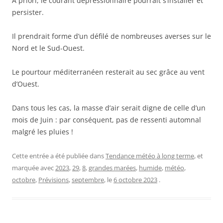
A priori, le courant dépressionnaire pourrait s’installer et
persister.
Il prendrait forme d’un défilé de nombreuses averses sur le
Nord et le Sud-Ouest.
Le pourtour méditerranéen resterait au sec grâce au vent
d’Ouest.
Dans tous les cas, la masse d’air serait digne de celle d’un
mois de Juin : par conséquent, pas de ressenti automnal
malgré les pluies !
Cette entrée a été publiée dans
Tendance météo à long terme
, et
marquée avec
2023
,
29
,
8
,
grandes marées
,
humide
,
météo
,
octobre
,
Prévisions
,
septembre
, le
6 octobre 2023
.