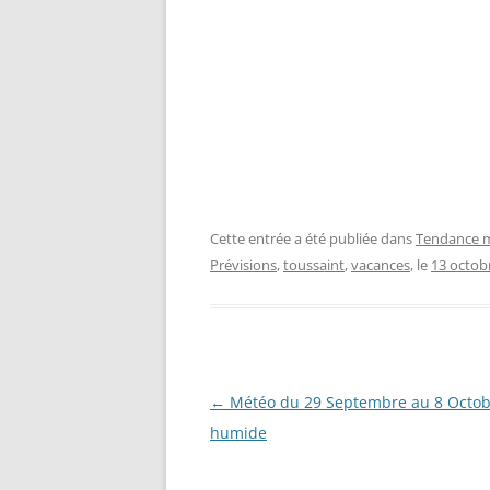
Cette entrée a été publiée dans
Tendance m
Prévisions
,
toussaint
,
vacances
, le
13 octob
Navigation
←
Météo du 29 Septembre au 8 Octob
des
humide
articles