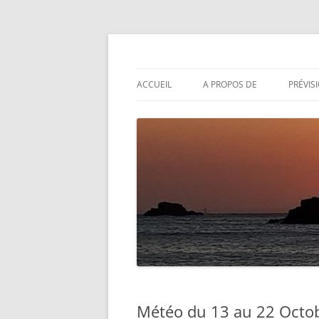
Aller
au
contenu
Actualités météo
Météolafleche
ACCUEIL
A PROPOS DE
PRÉVIS
Météo du 13 au 22 Octob