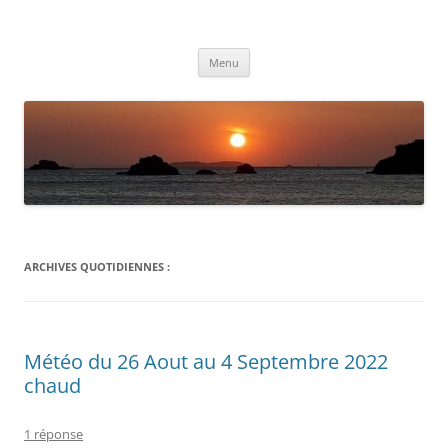
Aller
au
Météolafleche
contenu
Actualités météo
Menu
ARCHIVES QUOTIDIENNES :
Météo du 26 Aout au 4 Septembre 2022
chaud
1 réponse