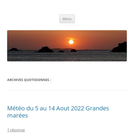
Aller
au
Météolafleche
contenu
Actualités météo
Menu
ARCHIVES QUOTIDIENNES :
Météo du 5 au 14 Aout 2022 Grandes
marées
1 réponse