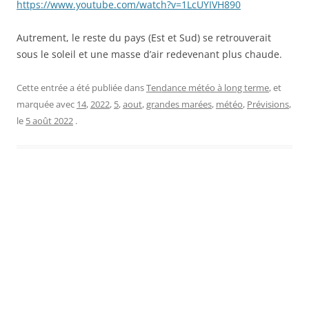
https://www.youtube.com/watch?v=1LcUYIVH890
Autrement, le reste du pays (Est et Sud) se retrouverait
sous le soleil et une masse d’air redevenant plus chaude.
Cette entrée a été publiée dans
Tendance météo à long terme
, et
marquée avec
14
,
2022
,
5
,
aout
,
grandes marées
,
météo
,
Prévisions
,
le
5 août 2022
.