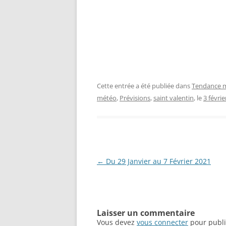
Cette entrée a été publiée dans
Tendance m
météo
,
Prévisions
,
saint valentin
, le
3 févri
Navigation
←
Du 29 Janvier au 7 Février 2021
des
articles
Laisser un commentaire
Vous devez
vous connecter
pour publi