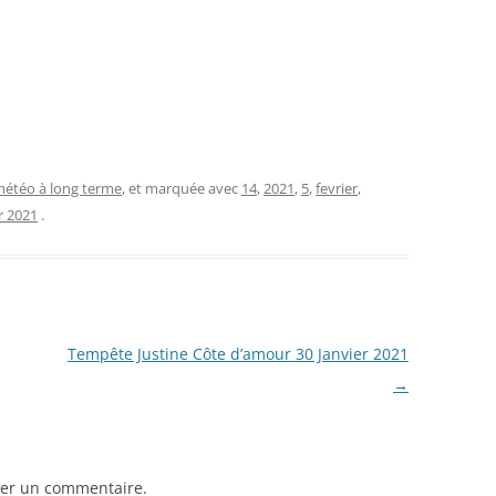
étéo à long terme
, et marquée avec
14
,
2021
,
5
,
fevrier
,
er 2021
.
Tempête Justine Côte d’amour 30 Janvier 2021
→
er un commentaire.