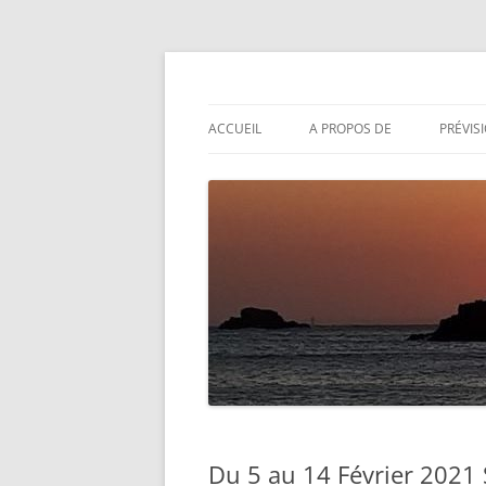
Aller
au
contenu
Actualités météo
Météolafleche
ACCUEIL
A PROPOS DE
PRÉVIS
Du 5 au 14 Février 2021 