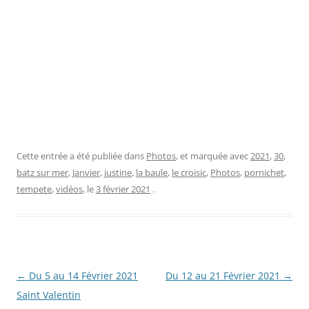
Cette entrée a été publiée dans
Photos
, et marquée avec
2021
,
30
,
batz sur mer
,
Janvier
,
justine
,
la baule
,
le croisic
,
Photos
,
pornichet
,
tempete
,
vidéos
, le
3 février 2021
.
Navigation
←
Du 5 au 14 Février 2021
Du 12 au 21 Février 2021
→
des
Saint Valentin