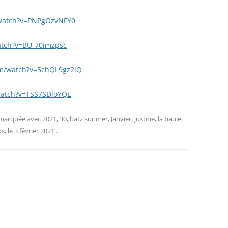
/watch?v=PNPgOzvNFY0
atch?v=BU-70imzpsc
om/watch?v=5chQL9gz2lQ
watch?v=TSS7SDloYQE
t marquée avec
2021
,
30
,
batz sur mer
,
Janvier
,
justine
,
la baule
,
os
, le
3 février 2021
.