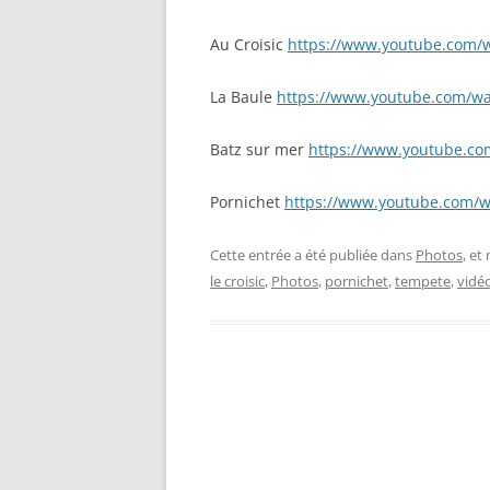
Au Croisic
https://www.youtube.com
La Baule
https://www.youtube.com/w
Batz sur mer
https://www.youtube.c
Pornichet
https://www.youtube.com/
Cette entrée a été publiée dans
Photos
, e
le croisic
,
Photos
,
pornichet
,
tempete
,
vidé