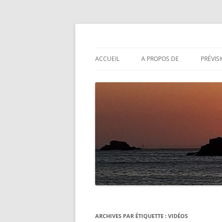
Aller
au
contenu
Actualités météo
Météolafleche
ACCUEIL
A PROPOS DE
PRÉVIS
ARCHIVES PAR ÉTIQUETTE :
VIDÉOS