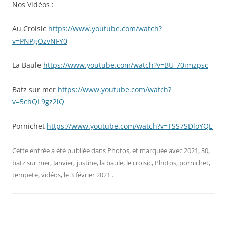
Nos Vidéos :
Au Croisic
https://www.youtube.com/watch?
v=PNPgOzvNFY0
La Baule
https://www.youtube.com/watch?v=BU-70imzpsc
Batz sur mer
https://www.youtube.com/watch?
v=5chQL9gz2lQ
Pornichet
https://www.youtube.com/watch?v=TSS7SDloYQE
Cette entrée a été publiée dans
Photos
, et marquée avec
2021
,
30
,
batz sur mer
,
Janvier
,
justine
,
la baule
,
le croisic
,
Photos
,
pornichet
,
tempete
,
vidéos
, le
3 février 2021
.