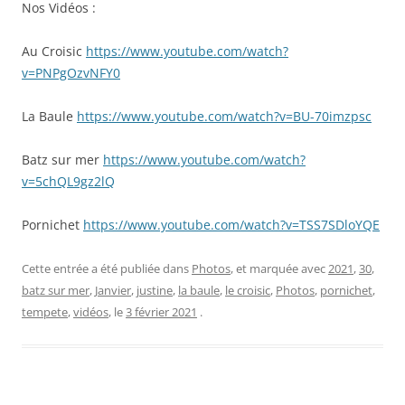
Nos Vidéos :
Au Croisic
https://www.youtube.com/watch?
v=PNPgOzvNFY0
La Baule
https://www.youtube.com/watch?v=BU-70imzpsc
Batz sur mer
https://www.youtube.com/watch?
v=5chQL9gz2lQ
Pornichet
https://www.youtube.com/watch?v=TSS7SDloYQE
Cette entrée a été publiée dans
Photos
, et marquée avec
2021
,
30
,
batz sur mer
,
Janvier
,
justine
,
la baule
,
le croisic
,
Photos
,
pornichet
,
tempete
,
vidéos
, le
3 février 2021
.