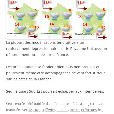
La plupart des modélisations tendrait vers un
renforcement dépressionnaire sur le Royaume Uni avec un
débordement possible sur la France.
Les précipitations se feraient bien plus nombreuses et
pourraient même être accompagnées de vent fort surtout
sur les côtes de la Manche.
Seul le quart Sud-Est pourrait échapper aux intempéries.
Cette entrée a été publiée dans
Tendance météo à long terme
, et
marquée avec
12
,
2023
,
3
,
février
,
humide
,
météo
,
Prévisions
, le
3