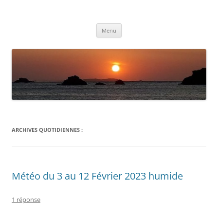
Aller
au
Météolafleche
contenu
Actualités météo
Menu
ARCHIVES QUOTIDIENNES :
Météo du 3 au 12 Février 2023 humide
1 réponse