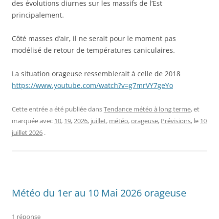
des évolutions diurnes sur les massifs de l’Est
principalement.
Côté masses d’air, il ne serait pour le moment pas
modélisé de retour de températures caniculaires.
La situation orageuse ressemblerait à celle de 2018
https://www.youtube.com/watch?v=g7mrVY7geYo
Cette entrée a été publiée dans
Tendance météo à long terme
, et
marquée avec
10
,
19
,
2026
,
juillet
,
météo
,
orageuse
,
Prévisions
, le
10
juillet 2026
.
Météo du 1er au 10 Mai 2026 orageuse
1 réponse