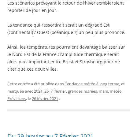
Les scénarios prévoyant le retour de l’hiver sembleraient
reporter de jour en jour.
La tendance qui ressortirait serait un dégradé Est
(continental) / Ouest (océanique ?) un peu plus prononcé.
Ainsi, les températures pourraient davantage baisser sur
le Nord-Est de la France ; l’amplitude thermique serait
alors plus important entre Brest et Strasbourg pour ne
citer que ces deux villes.
Cette entrée a été publiée dans
Tendance météo à long terme
, et
marquée avec
2021
,
26
,
7
,
février
,
grandes marées
,
mars
,
météo
,
Prévisions
, le
26 février 2021
.
Du 29 Janvier au 7 Février 2021