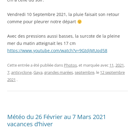
Vendredi 10 Septembre 2021, la pluie faisait son retour
comme pour pleurer notre départ
Avec des pressions aussi basses, la surcote de la pleine
mer du matin atteignait les 17 cm
https://www.youtube.com/watch?v=9GtdjMUqd58
Cette entrée a été publiée dans
Photos
, et marquée avec
11
,
2021
,
7
,
anticyclone
,
Gaya
,
grandes marées
,
septembre
, le
12 septembre
2021
.
Météo du 26 Février au 7 Mars 2021
vacances d’hiver