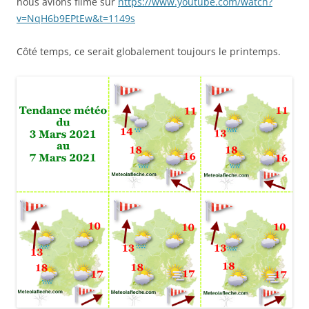
nous avions filmé sur
https://www.youtube.com/watch?
v=NqH6b9EPtEw&t=1149s
Côté temps, ce serait globalement toujours le printemps.