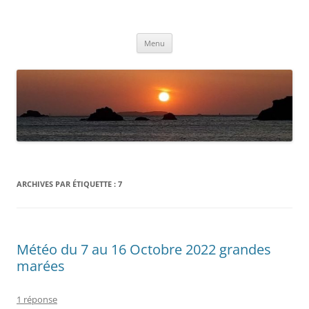
Aller
au
Météolafleche
contenu
Actualités météo
Menu
ARCHIVES PAR ÉTIQUETTE :
7
Météo du 7 au 16 Octobre 2022 grandes
marées
1 réponse