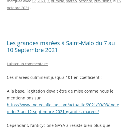
marquée avec
17
,
2021
,
7
,
humide
,
météo
,
octobre
,
Prévisions
, le
15
octobre 2021
.
Les grandes marées à Saint-Malo du 7 au
10 Septembre 2021
Laisser un commentaire
Ces marées culminent jusqu’à 101 en coefficient ;
A la base, l’agitation devait être de mise comme nous le
mentionnions sur
https://www.meteolafleche.com/actualite/2021/09/03/mete
o-du-3-au-12-septembre-2021-grandes-marees/
Cependant, l’anticyclone GAYA a résisté bien plus que