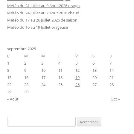
Météo du 31 Juillet au 9 Aout 2026 orages
Météo du 24 Juillet au 2 Aout 2026 chaud
Météo du 17 au 26 Juillet 2026 de saison
Météo du 10 au 19 Juillet orageuse
septembre 2025
L
M
M
J
V
S
D
1
2
3
4
5
6
7
8
9
10
11
12
13
14
15
16
17
18
19
20
21
22
23
24
25
26
27
28
29
30
« Août
Oct »
Rechercher :