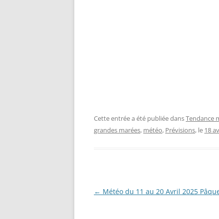
Cette entrée a été publiée dans
Tendance m
grandes marées
,
météo
,
Prévisions
, le
18 av
Navigation
←
Météo du 11 au 20 Avril 2025 Pâqu
des
articles