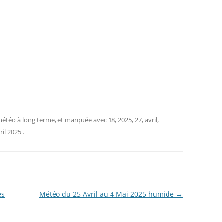
étéo à long terme
, et marquée avec
18
,
2025
,
27
,
avril
,
ril 2025
.
es
Météo du 25 Avril au 4 Mai 2025 humide
→