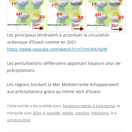
Les principaux tendraient à accentuer la circulation
océanique d’Ouest comme en 2021
https://www.youtube.com/watch?v=H7rmQKKr6gM
Les perturbations défileraient apportant toujours plus de
précipitations.
Les régions bordant la Mer Méditerranée échapperaient
aux précipitations grâce au même vent d’Ouest.
Cette entrée a été publiée dans
Tendance météo à long terme
, et
marquée avec
2024
,
4
,
humide
,
météo
,
octobre
,
Prévisions
, le
4
octobre 2024
.