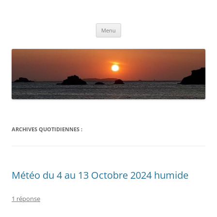
Aller
au
Météolafleche
contenu
Actualités météo
Menu
ARCHIVES QUOTIDIENNES :
Météo du 4 au 13 Octobre 2024 humide
1 réponse