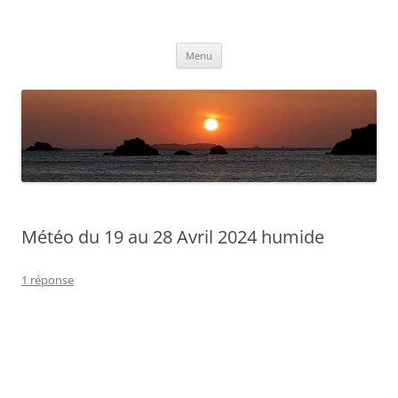
Aller
au
Météolafleche
contenu
Actualités météo
Menu
Météo du 19 au 28 Avril 2024 humide
1 réponse