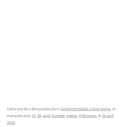
Cette entrée a été publiée dans
Tendance météo à long terme
, et
marquée avec
19
,
28
,
avril
,
humide
,
météo
,
Prévisions
, le
26 avril
2024
.