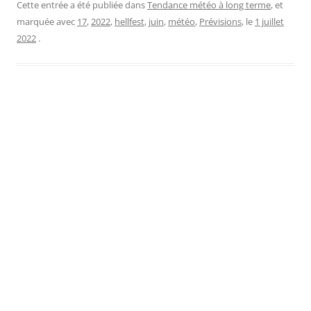
Cette entrée a été publiée dans
Tendance météo à long terme
, et
marquée avec
17
,
2022
,
hellfest
,
juin
,
météo
,
Prévisions
, le
1 juillet
2022
.