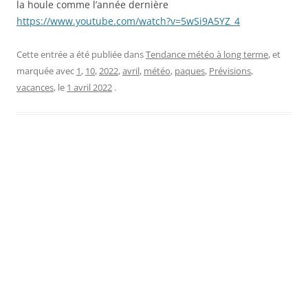
la houle comme l’année dernière
https://www.youtube.com/watch?v=5wSi9A5YZ_4
Cette entrée a été publiée dans
Tendance météo à long terme
, et
marquée avec
1
,
10
,
2022
,
avril
,
météo
,
paques
,
Prévisions
,
vacances
, le
1 avril 2022
.