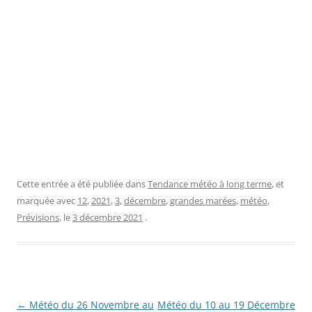
Cette entrée a été publiée dans
Tendance météo à long terme
, et
marquée avec
12
,
2021
,
3
,
décembre
,
grandes marées
,
météo
,
Prévisions
, le
3 décembre 2021
.
Navigation
←
Météo du 26 Novembre au
Météo du 10 au 19 Décembre