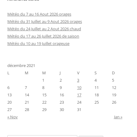
Météo du 7 au 16 Aout 2026 orages
Météo du 31 Juillet au 9 Aout 2026 orages
Météo du 24 Juillet au 2 Aout 2026 chaud
Météo du 17 au 26 Juillet 2026 de saison
Météo du 10 au 19 Juillet orageuse
décembre 2021
L
M
M
J
V
S
D
1
2
3
4
5
6
7
8
9
10
11
12
13
14
15
16
17
18
19
20
21
22
23
24
25
26
27
28
29
30
31
« Nov
Jan »