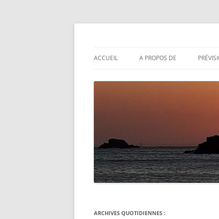
Aller
au
contenu
Actualités météo
Météolafleche
ACCUEIL
A PROPOS DE
PRÉVIS
ARCHIVES QUOTIDIENNES :