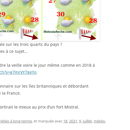
e sur les trois quarts du pays ?
res à ce sujet…
ndre la veille voire le jour même comme en 2018 à
tch?v=g7mrVY7geYo
onnaire sur les îles britanniques et débordant
 la France.
tirait le mieux au prix d’un fort Mistral.
étéo à long terme
, et marquée avec
18
,
2021
,
9
,
juillet
,
météo
,