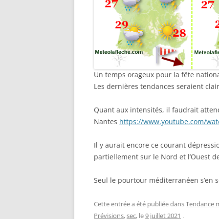
Un temps orageux pour la fête national
Les dernières tendances seraient clai
Quant aux intensités, il faudrait atte
Nantes
https://www.youtube.com/wa
Il y aurait encore ce courant dépressi
partiellement sur le Nord et l’Ouest de
Seul le pourtour méditerranéen s’en sor
Cette entrée a été publiée dans
Tendance m
Prévisions
,
sec
, le
9 juillet 2021
.