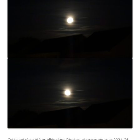
Cette entrée a été publiée dans
Photos
, et marquée avec
2021
,
26
,