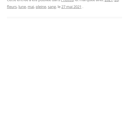
fleurs
,
lune
,
mai
,
pleine
,
sang
, le
27 mai 2021
.