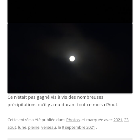
Ce n’était pas gagné vis à vis des nombreuses
précipitations qu’il y a eu durant tout ce mois d’Aout.
Cette entrée a été publiée dans
Photos
, et marquée avec
2021
,
23
,
aout
,
lune
,
pleine
,
verseau
, le
9 septembre 2021
.