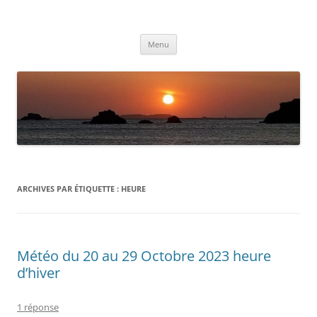
Aller
au
Météolafleche
contenu
Actualités météo
Menu
ARCHIVES PAR ÉTIQUETTE :
HEURE
Météo du 20 au 29 Octobre 2023 heure
d’hiver
1 réponse