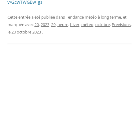
v=2cwTWGBw_gs
Cette entrée a été publiée dans
Tendance météo à long terme
, et
marquée avec
20
,
2023
,
29
,
heure
,
hiver
,
météo
,
octobre
,
Prévisions
,
le
20 octobre 2023
.