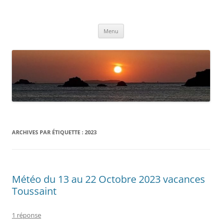
Aller
au
Météolafleche
contenu
Actualités météo
Menu
ARCHIVES PAR ÉTIQUETTE :
2023
Météo du 13 au 22 Octobre 2023 vacances
Toussaint
1 réponse