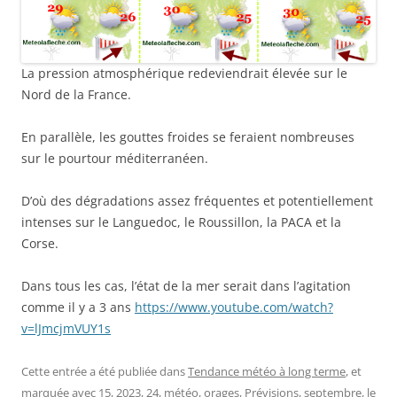
La pression atmosphérique redeviendrait élevée sur le
Nord de la France.
En parallèle, les gouttes froides se feraient nombreuses
sur le pourtour méditerranéen.
D’où des dégradations assez fréquentes et potentiellement
intenses sur le Languedoc, le Roussillon, la PACA et la
Corse.
Dans tous les cas, l’état de la mer serait dans l’agitation
comme il y a 3 ans
https://www.youtube.com/watch?
v=lJmcjmVUY1s
Cette entrée a été publiée dans
Tendance météo à long terme
, et
marquée avec
15
,
2023
,
24
,
météo
,
orages
,
Prévisions
,
septembre
, le