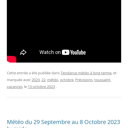
Cette entrée a été publiée dans
Tendance météo à long terme
, et
marquée avec
2023
,
22
,
météo
,
octobre
,
Prévisions
,
toussaint
,
vacances
, le
13 octobre 2023
.
Météo du 29 Septembre au 8 Octobre 2023