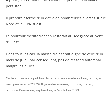
A priori, le courant dépressionnaire pourrait s’installer et
persister.
Il prendrait forme d’un défilé de nombreuses averses sur le
Nord et le Sud-Ouest.
Le pourtour méditerranéen resterait au sec grâce au vent
d’Ouest.
Dans tous les cas, la masse d’air serait digne de celle d’un
mois de Juin : par conséquent, pas de ressenti automnal
malgré les pluies !
Cette entrée a été publiée dans
Tendance météo à long terme
, et
marquée avec
2023
,
29
,
8
,
grandes marées
,
humide
,
météo
,
octobre
,
Prévisions
,
septembre
, le
6 octobre 2023
.