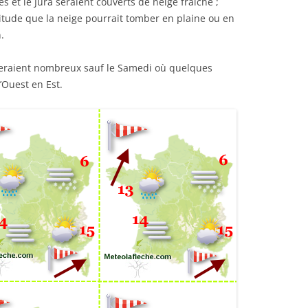
s et le Jura seraient couverts de neige fraiche ;
titude que la neige pourrait tomber en plaine ou en
.
 seraient nombreux sauf le Samedi où quelques
’Ouest en Est.