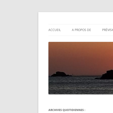
Aller
au
contenu
Actualités météo
Météolafleche
ACCUEIL
A PROPOS DE
PRÉVIS
ARCHIVES QUOTIDIENNES :