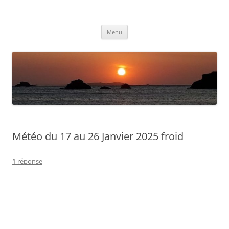
Aller
au
Météolafleche
contenu
Actualités météo
Menu
Météo du 17 au 26 Janvier 2025 froid
1 réponse