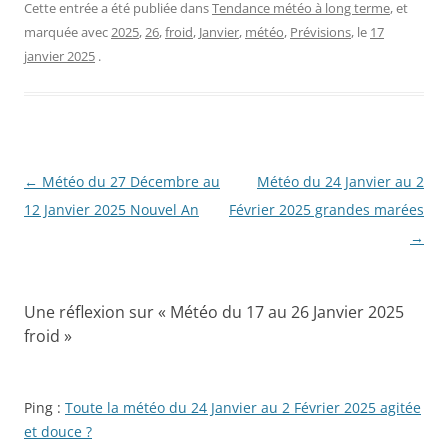
Cette entrée a été publiée dans
Tendance météo à long terme
, et
marquée avec
2025
,
26
,
froid
,
Janvier
,
météo
,
Prévisions
, le
17
janvier 2025
.
Navigation
←
Météo du 27 Décembre au
Météo du 24 Janvier au 2
des
12 Janvier 2025 Nouvel An
Février 2025 grandes marées
articles
→
Une réflexion sur «
Météo du 17 au 26 Janvier 2025
froid
»
Ping :
Toute la météo du 24 Janvier au 2 Février 2025 agitée
et douce ?