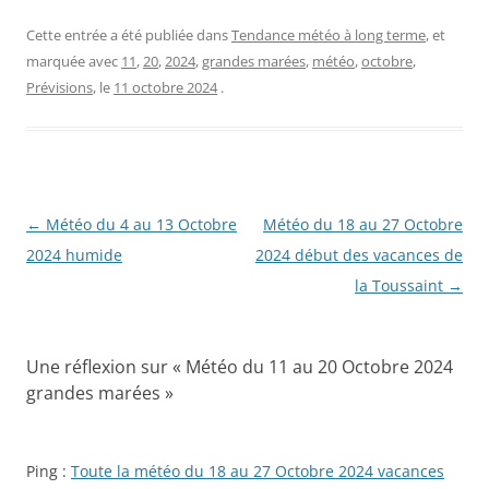
Cette entrée a été publiée dans
Tendance météo à long terme
, et
marquée avec
11
,
20
,
2024
,
grandes marées
,
météo
,
octobre
,
Prévisions
, le
11 octobre 2024
.
Navigation
←
Météo du 4 au 13 Octobre
Météo du 18 au 27 Octobre
des
2024 humide
2024 début des vacances de
articles
la Toussaint
→
Une réflexion sur «
Météo du 11 au 20 Octobre 2024
grandes marées
»
Ping :
Toute la météo du 18 au 27 Octobre 2024 vacances