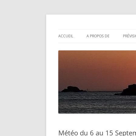
Aller
au
contenu
Actualités météo
Météolafleche
ACCUEIL
A PROPOS DE
PRÉVIS
Météo du 6 au 15 Septe