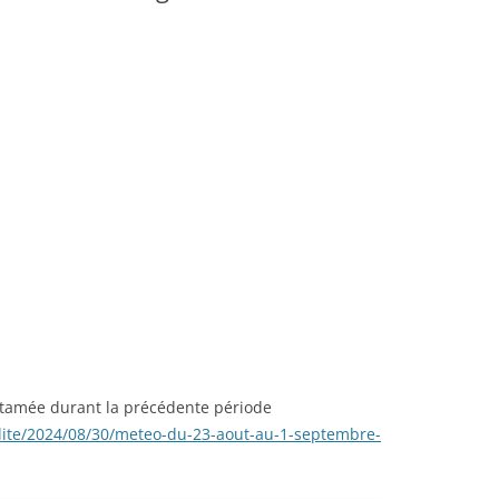
ntamée durant la précédente période
lite/2024/08/30/meteo-du-23-aout-au-1-septembre-