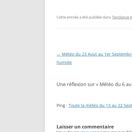
Cette entrée a été publiée dans
Tendance m
Navigation
←
Météo du 23 Aout au 1er Septembr
des
humide
articles
Une réflexion sur «
Météo du 6 au
Ping :
Toute la météo du 13 au 22 Se
Laisser un commentaire