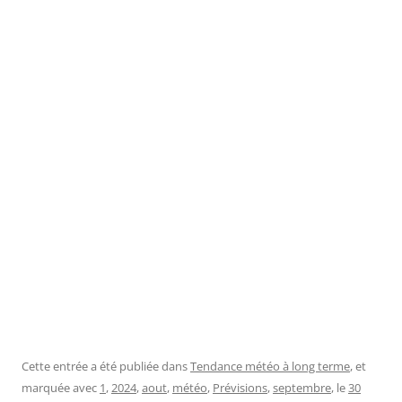
Cette entrée a été publiée dans
Tendance météo à long terme
, et
marquée avec
1
,
2024
,
aout
,
météo
,
Prévisions
,
septembre
, le
30