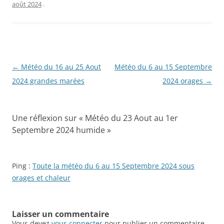
août 2024
.
Navigation
←
Météo du 16 au 25 Aout
Météo du 6 au 15 Septembre
des
2024 grandes marées
2024 orages
→
articles
Une réflexion sur «
Météo du 23 Aout au 1er
Septembre 2024 humide
»
Ping :
Toute la météo du 6 au 15 Septembre 2024 sous
orages et chaleur
Laisser un commentaire
Vous devez
vous connecter
pour publier un commentaire.