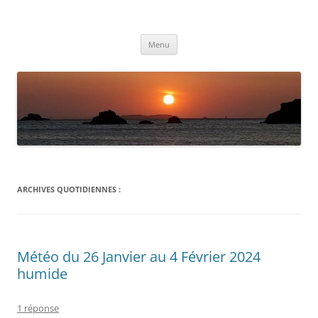
Aller
au
Météolafleche
contenu
Actualités météo
Menu
ARCHIVES QUOTIDIENNES :
Météo du 26 Janvier au 4 Février 2024
humide
1 réponse