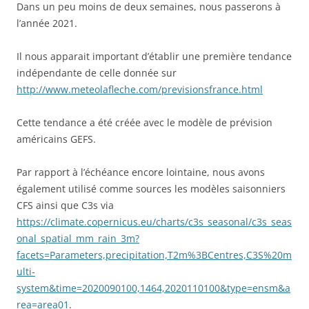
Dans un peu moins de deux semaines, nous passerons à
l’année 2021.
Il nous apparait important d’établir une première tendance
indépendante de celle donnée sur
http://www.meteolafleche.com/previsionsfrance.html
Cette tendance a été créée avec le modèle de prévision
américains GEFS.
Par rapport à l’échéance encore lointaine, nous avons
également utilisé comme sources les modèles saisonniers
CFS ainsi que C3s via
https://climate.copernicus.eu/charts/c3s_seasonal/c3s_seas
onal_spatial_mm_rain_3m?
facets=Parameters,precipitation,T2m%3BCentres,C3S%20m
ulti-
system&time=2020090100,1464,2020110100&type=ensm&a
rea=area01
.