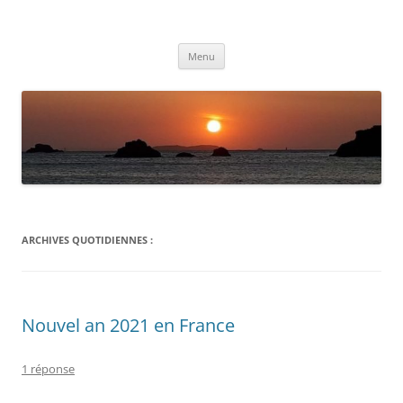
Aller
au
Météolafleche
contenu
Actualités météo
Menu
ARCHIVES QUOTIDIENNES :
Nouvel an 2021 en France
1 réponse