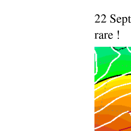
22 Sept
rare !