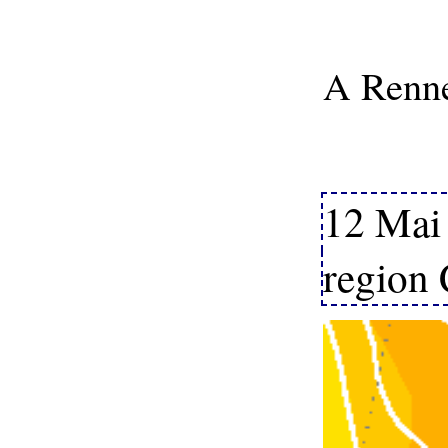
A Renne
12 Mai 
region 