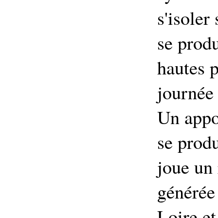
s'isoler
se prod
hautes 
journée 
Un appo
se produ
joue un 
générée
Loire et