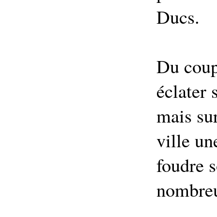
Ducs.
Du coup,
éclater 
mais sur
ville un
foudre s
nombreu