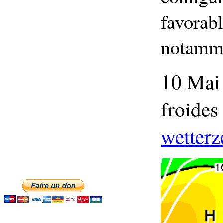
favorabl
notamme
10 Mai 
froides
wetterz