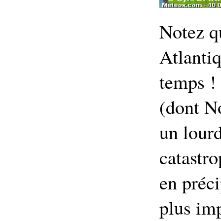
Notez q
Atlanti
temps !
(dont N
un lourd
catastro
en préci
plus imp