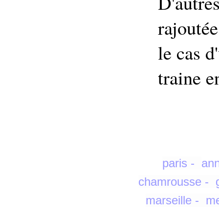
D'autres
rajouté
le cas d
traine e
paris
-
an
chamrousse
-
marseille
-
me