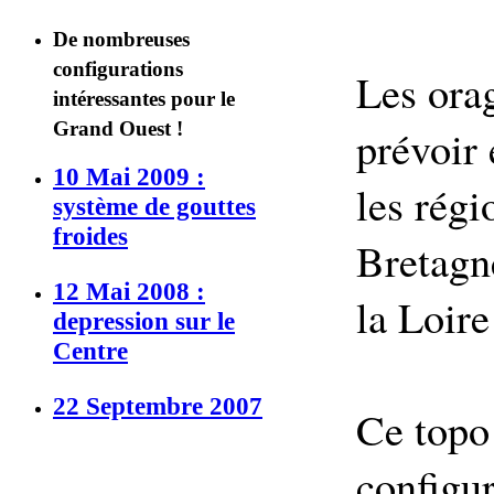
Phénomènes
Maisons-Alfort
spectaculaires
De nombreuses
Radars
configurations
Testez vos
Les orag
Dossiers sur la météo
connaissances
intéressantes pour le
Grand Ouest !
Albums Photos
prévoir
Histoire de la
météorologie
10 Mai 2009 :
les régi
Prises de photos
système de gouttes
Informations sur
froides
Bretagn
l'environnement
12 Mai 2008 :
la Loire
depression sur le
Centre
22 Septembre 2007
Ce topo
configu