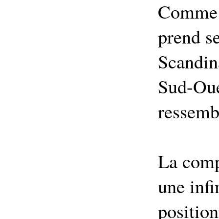
Comme l
prend se
Scandin
Sud-Oue
ressemb
La comp
une infi
position