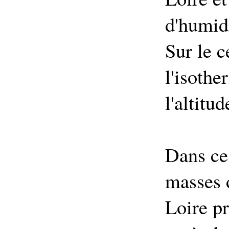
d'humid
Sur le c
l'isoth
l'altitu
Dans ces
masses d
Loire p