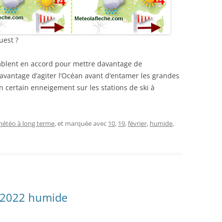
uest ?
emblent en accord pour mettre davantage de
 l’avantage d’agiter l’Océan avant d’entamer les grandes
n certain enneigement sur les stations de ski à
étéo à long terme
, et marquée avec
10
,
19
,
février
,
humide
,
 2022 humide