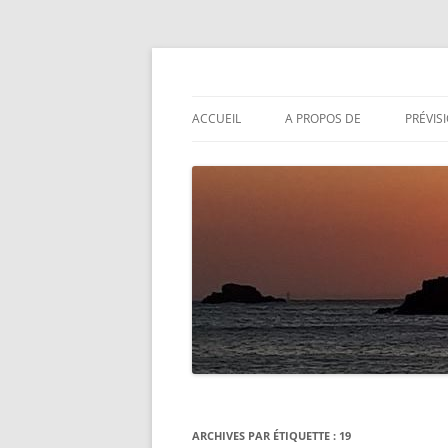
Aller
au
contenu
Actualités météo
Météolafleche
ACCUEIL
A PROPOS DE
PRÉVIS
ARCHIVES PAR ÉTIQUETTE :
19