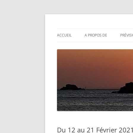
Aller
au
contenu
Actualités météo
Météolafleche
ACCUEIL
A PROPOS DE
PRÉVIS
Du 12 au 21 Février 202