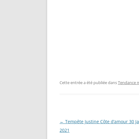
Cette entrée a été publiée dans
Tendance m
Navigation
←
Tempête Justine Côte d’amour 30 Ja
des
2021
articles