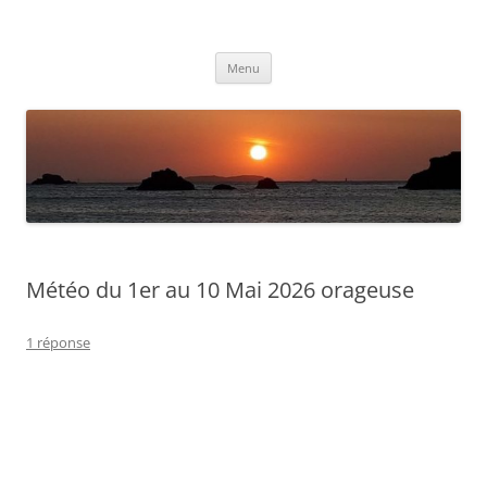
Aller
au
Météolafleche
contenu
Actualités météo
Menu
Météo du 1er au 10 Mai 2026 orageuse
1 réponse