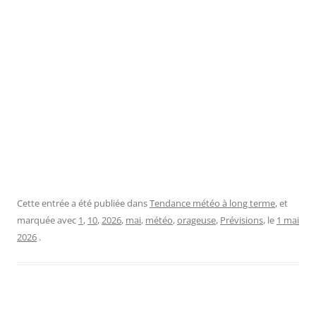
Cette entrée a été publiée dans
Tendance météo à long terme
, et
marquée avec
1
,
10
,
2026
,
mai
,
météo
,
orageuse
,
Prévisions
, le
1 mai
2026
.