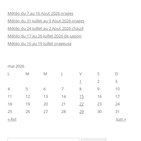
Météo du 7 au 16 Aout 2026 orages
Météo du 31 Juillet au 9 Aout 2026 orages
Météo du 24 Juillet au 2 Aout 2026 chaud
Météo du 17 au 26 Juillet 2026 de saison
Météo du 10 au 19 Juillet orageuse
mai 2026
L
M
M
J
V
S
D
1
2
3
4
5
6
7
8
9
10
11
12
13
14
15
16
17
18
19
20
21
22
23
24
25
26
27
28
29
30
31
« Avr
Juin »