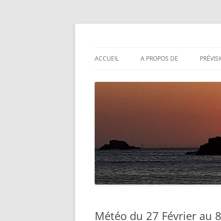
Aller
au
contenu
Actualités météo
Météolafleche
ACCUEIL
A PROPOS DE
PRÉVIS
Météo du 27 Février au