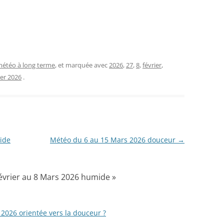
étéo à long terme
, et marquée avec
2026
,
27
,
8
,
février
,
ier 2026
.
ide
Météo du 6 au 15 Mars 2026 douceur
→
évrier au 8 Mars 2026 humide
»
2026 orientée vers la douceur ?