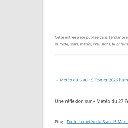
Cette entrée a été publiée dans
Tendance m
humide
,
mars
,
météo
,
Prévisions
, le
27 févr
Navigation
←
Météo du 6 au 15 Février 2026 hum
des
articles
Une réflexion sur «
Météo du 27 F
Ping :
Toute la météo du 6 au 15 Mars 