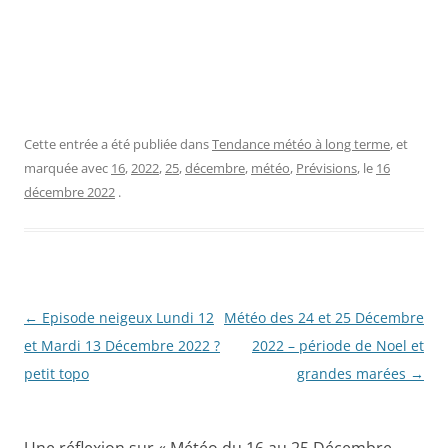
Cette entrée a été publiée dans
Tendance météo à long terme
, et
marquée avec
16
,
2022
,
25
,
décembre
,
météo
,
Prévisions
, le
16
décembre 2022
.
Navigation
←
Episode neigeux Lundi 12
Météo des 24 et 25 Décembre
des
et Mardi 13 Décembre 2022 ?
2022 – période de Noel et
articles
petit topo
grandes marées
→