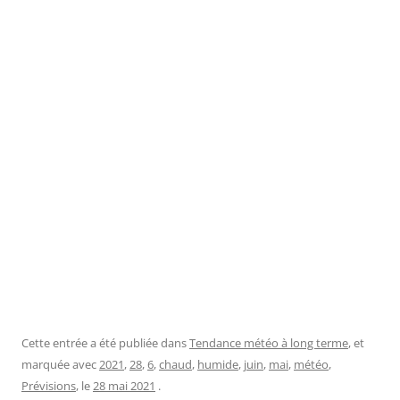
Cette entrée a été publiée dans
Tendance météo à long terme
, et
marquée avec
2021
,
28
,
6
,
chaud
,
humide
,
juin
,
mai
,
météo
,
Prévisions
, le
28 mai 2021
.