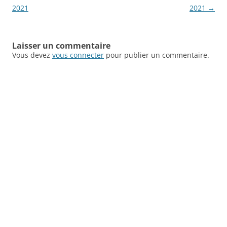
des
2021
2021
→
articles
Laisser un commentaire
Vous devez
vous connecter
pour publier un commentaire.