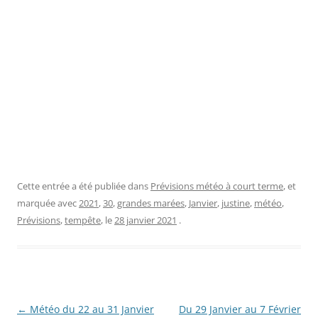
Cette entrée a été publiée dans
Prévisions météo à court terme
, et
marquée avec
2021
,
30
,
grandes marées
,
Janvier
,
justine
,
météo
,
Prévisions
,
tempête
, le
28 janvier 2021
.
Navigation
←
Météo du 22 au 31 Janvier
Du 29 Janvier au 7 Février